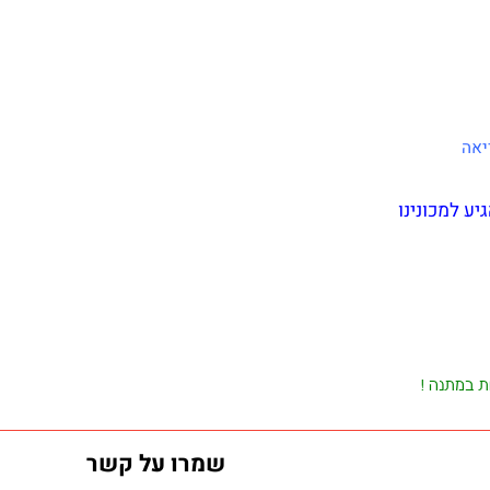
כונינו
נה !