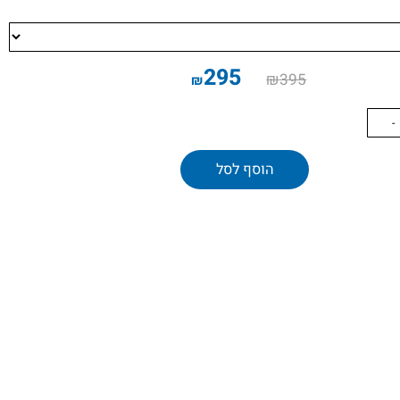
295
₪
395
₪
הוסף לסל