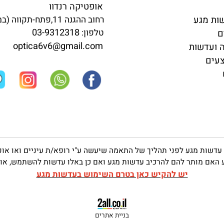
שמרו על קשר
אופטיקה רנדוו
גע
רחוב ההגנה 11,פתח-תקווה (במדרחוב)
03-9312318
טלפון:
optica6v6@gmail.com
שות
 מגע לפני תהליך של התאמה שיעשה ע"י רופא/ת עיניים ואו אופטו
ותר להם להרכיב עדשות מגע ואם כן באלו עדשות להשתמש, אופן הח
יש להקיש כאן בטרם השימוש בעדשות מגע