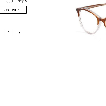
מק"ט:
80011