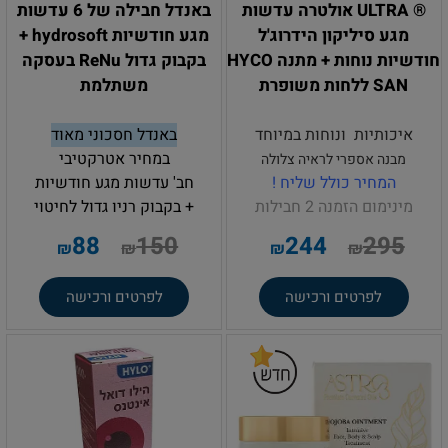
® ULTRA אולטרה עדשות
באנדל חבילה של 6 עדשות
מגע סיליקון הידרוג'ל
מגע חודשיות hydrosoft +
חודשיות נוחות + מתנה HYCO
בקבוק גדול ReNu בעסקה
SAN ללחות משופרת
משתלמת
איכותיות ונוחות במיוחד
באנדל חסכוני מאוד
במחיר אטרקטיבי
מבנה אספרי לראיה צלולה
המחיר כולל שליח !
חב' עדשות מגע חודשיות
מינימום הזמנה 2 חבילות
+ בקבוק רניו גדול לחיטוי
.
88
150
244
295
₪
₪
₪
₪
לפרטים ורכישה
לפרטים ורכישה