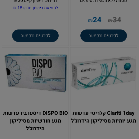
נוסחה ללא השארת סימנים
לחידוש רישיון קיים 30 ₪
להוצאת רישיון חדש 15 ₪
24
34
₪
₪
לפרטים ורכישה
לפרטים ורכישה
Clariti 1day קלריטי עדשות
DISPO BIO דיספו ביו עדשות
מגע יומיות מסיליקון הידרוג'ל
מגע חודשיות מסיליקון
הידרוג'ל