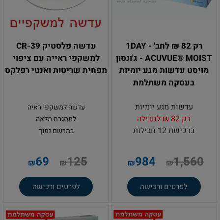
רק 82 ₪ לחב' - 1DAY
עדשה פלסטיק CR-39
ACUVUE® MOIST - ג'ונסון
למשקפי ראייה עם ציפוי
מויסט עדשות מגע יומיות
מפחית שריטות ואנטי רפלקס
בעסקה משתלמת
עדשות מגע יומיות
עדשה למשקפי ראיה
רק 82 ₪ לחבילה
למסגרת מלאה
ברכישת 12 חבילות
במרשם נמוך
69
125
984
1,560
₪
₪
₪
₪
לפרטים ורכישה
לפרטים ורכישה