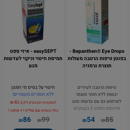
Bepanthen® Eye Drops -
easySEPT - איזי ספט
בפנטן טיפות הרטבה מעולות
תמיסת חיטוי וניקוי לעדשות
תוצרת גרמניה
מגע
חיטוי על בסיס מי חמצן
טיפות הרטבה לעיניים
ללא חומרים משמרים!
יבשות
ללא חומר משמר
לשימוש גם עם עדשות מגע
רק
ב-82 ₪
לעסקא
ו
ת
ומב
צעי
ם
מינימום הזמנה 2 בקבוקים
עם שליח ! + מתנה !
כולל משלוח
86
99
54
85
₪
₪
₪
₪