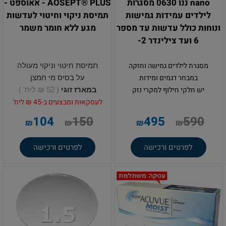
nano ננו 0630 מסגרות
AOSEPT® PLUS - אאוספט -
לילדים עמידות גמישות
תמיסת ניקוי וחיטוי לעדשות
ונוחות כולל עדשות עד מספר
מגע ללא חומר משמר
6 ועד צילינדר 2-
מסגרת לילדים גמישה וחזקה
תמיסת חיטוי וניקוי מעולה
במבחר דגמים ומידות
על בסיס מי חמצן
יש חלקי חילוף למקרי נזק
במארז זוגי
( 52 ₪ ליח' )
לעסקאות ומבצעים ב-45 ₪ ליח'
104
150
495
590
₪
₪
₪
₪
לפרטים ורכישה
לפרטים ורכישה