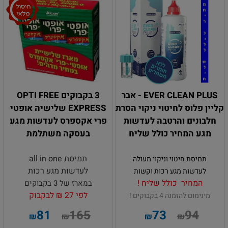
EVER CLEAN PLUS - אבר
3 בקבוקים OPTI FREE
קליין פלוס לחיטוי ניקוי הסרת
EXPRESS שלישיה אופטי
חלבונים והרטבה לעדשות
פרי אקספרס לעדשות מגע
מגע המחיר כולל שליח
בעסקה משתלמת
תמיסת all in one
תמיסת חיטוי וניקוי מעולה
לעדשות מגע רכות
לעדשות מגע רכות וקשות
המחיר כולל שליח !
במארז של 3 בקבוקים
לפי 27 ₪ לבקבוק
מינימום להזמנה 4 בקבוקים !
81
165
73
94
₪
₪
₪
₪