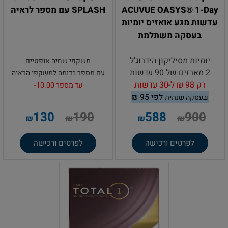
ACUVUE OASYS® 1-Day
SPLASH עם מספר לראיה
עדשות מגע אואזיס יומיות
בעסקה משתלמת
יומיות מסיליקון הידרוג'ל
משקפי שחיה אופטיים
2 מארזים של 90 עדשות
עם מספר בדומה למשקפי הראיה
רק 98
₪
ל-30 עדשות
עד מספר 10.00-
לפי 95
₪
ובעסקה שנתית
.
130
190
588
900
₪
₪
₪
₪
לפרטים ורכישה
לפרטים ורכישה