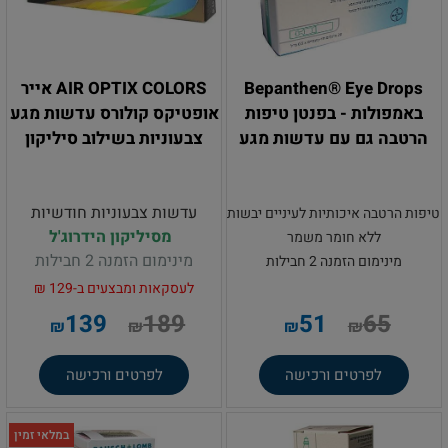
Bepanthen® Eye Drops
AIR OPTIX COLORS אייר
באמפולות - בפנטן טיפות
אופטיקס קולורס עדשות מגע
הרטבה גם עם עדשות מגע
צבעוניות בשילוב סיליקון
עדשות צבעוניות חודשיות
טיפות הרטבה איכותיות לעיניים יבשות
מסיליקון הידרוג'ל
ללא חומר משמר
מינימום הזמנה 2 חבילות
מינימום הזמנה 2 חבילות
לעסקאות ומבצעים ב-129 ₪
.
139
189
51
65
₪
₪
₪
₪
לפרטים ורכישה
לפרטים ורכישה
במלאי זמין