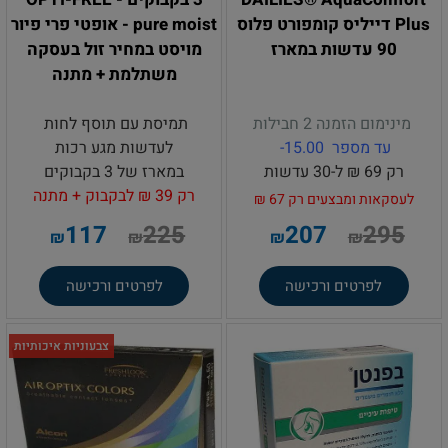
Plus דייליס קומפורט פלוס
pure moist - אופטי פרי פיור
90 עדשות במארז
מויסט במחיר זול בעסקה
משתלמת + מתנה
מינימום הזמנה 2 חבילות
תמיסת עם תוסף לחות
עד מספר 15.00-
לעדשות מגע רכות
רק 69 ₪ ל-30 עדשות
במארז של 3 בקבוקים
רק 39 ₪ לבקבוק + מתנה
לעסקאות ומבצעים רק 67 ₪
117
225
207
295
₪
₪
₪
₪
לפרטים ורכישה
לפרטים ורכישה
צבעוניות איכותיות