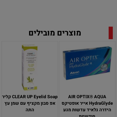
מוצרים מובילים
AIR OPTIX® AQUA
CLEAR UP Eyelid Soap קליר‏
HydraGlyde אייר אופטיקס
‏אפ ‏סבון‏ ‏מקציף עם שמן עץ
הידרה גלאיד עדשות מגע
התה
חודשיות