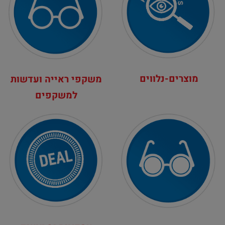
מוצרים-נלווים
משקפי ראייה ועדשות
למשקפים