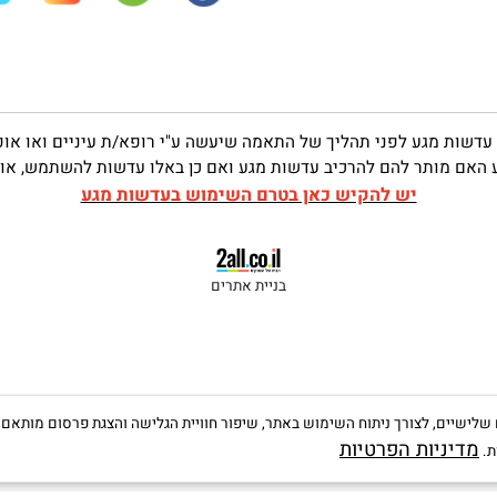
optica6v6@gmail.com
שות
 מגע לפני תהליך של התאמה שיעשה ע"י רופא/ת עיניים ואו אופטו
ותר להם להרכיב עדשות מגע ואם כן באלו עדשות להשתמש, אופן הח
יש להקיש כאן בטרם השימוש בעדשות מגע
בניית אתרים