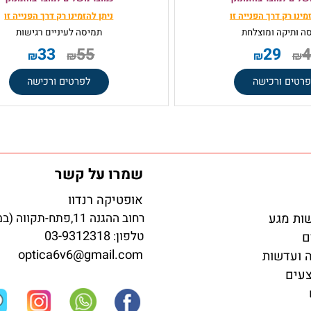
 זול ברכישה כמוצר
בקנייה משתלמת כמוצר משלים
ים
 אינו מופיע
במידה והפריט אינו מופיע
מוצר בהזמנתך
כמוצר משלים למוצר בהזמנתך
ק
דרך הפנייה זו
ניתן להזמינו רק
דרך הפנייה זו
ה ומוצלחת
תמיסה
לעיניים רגישות
33
55
29
₪
₪
₪
ורכישה
לפרטים ורכישה
שמרו על קשר
אופטיקה רנדוו
גע
רחוב ההגנה 11,פתח-תקווה (במדרחוב)
03-9312318
טלפון: