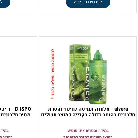
עם משפר לחות מתקדם
חיטוי וניקוי 
59
39
75
₪
₪
₪
לפרטים ורכישה
לפרטים 
alvera - אלוורה תמיסה לחיטוי והסרת
D ISPO - ד יספ