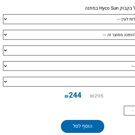
244
₪
295
₪