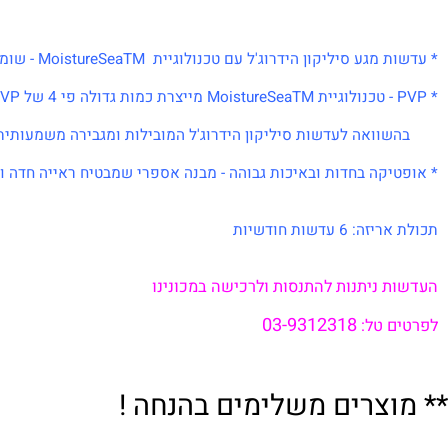
ון הידרוג'ל עם טכנולוגיית MoistureSeaTM - שומרות 95% מהלחות של העדשה לאורך עד 16 שעות רצופות.
ה לעדשות סיליקון הידרוג'ל המובילות ומגבירה משמעותית את י
קה בחדות ובאיכות גבוהה - מבנה אספרי שמבטיח ראייה חדה וצלולה 
 עדשות חודשיות
 ניתנות להתנסות ולרכישה במכונינו
03-9312318
 טל: