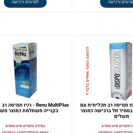
לעיניים רגישות
במבצע זוג בקבוקים
96
184
37
₪
₪
₪
ורכישה
לפרטים ורכישה
ו תמיסה רב תכליתית עם
Renu MultiPlus - רניו תמיסה ר