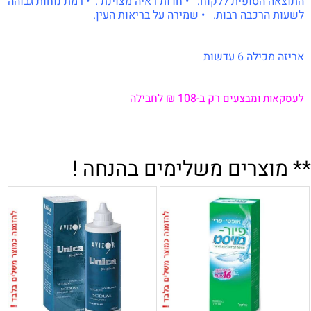
התוצאה הסופית ללקוח: • חדות ראיה מצוינת . • רמת נוחות גבוהה
לשעות הרכבה רבות. • שמירה על בריאות העין.
אריזה מכילה 6 עדשות
רק ב-108 ₪ לחבילה
לעסקאות ומבצעים
** מוצרים משלימים בהנחה !