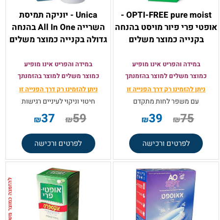
OPTI-FREE pure moist -
Unica - יוניקה תמיסת
אופטי פרי פיור מויסט בהנחה
השרייה All In One בהנחה
בקנייה כמוצר משלים
גדולה בקנייה כמוצר משלים
במידה והפריט אינו מופיע
במידה והפריט אינו מופיע
כמוצר משלים למוצר בהזמנתך
כמוצר משלים למוצר בהזמנתך
ניתן להזמינו רק
דרך הפנייה זו
ניתן להזמינו רק
דרך הפנייה זו
עם משפר לחות מתקדם
חיטוי וניקוי לעיניים רגישות
37
59
39
75
₪
₪
₪
₪
לפרטים ורכישה
לפרטים ורכישה