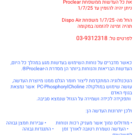
את כל העדשות ממשפחת Proclear
ניתן יהיה להזמין עד 1/7/25
.
החל מה- 1/7/25 משפחת Dispo Air
תהיה זמינה להזמנה במקומה
.
03-9312318
לפרטים טל:
.
.
כאשר מדברים על נוחות השימוש בעדשות מגע במהלך כל היום,
העדשות הבריאות והנוחות ביותר הן מסדרת ה-Proclear®.
הטכנולוגיה המתקדמת ליצור חומר הגלם ממנו מיוצרת העדשה,
עושה שימוש במולקולה PC-PhosphorylCholine אשר נמצאת
בגוף האדם
ותפקידה לכידה ושמירה על הנוזל שנמצא סביבה.
ולכן יתרונות העדשה הן:
• מודולוס נמוך אשר מעניק רכות ונוחות • עבירות חמצן גבוהה
• העדשה נשמרת רטובה לאורך זמן • התנגדות גבוהה
למשקעים