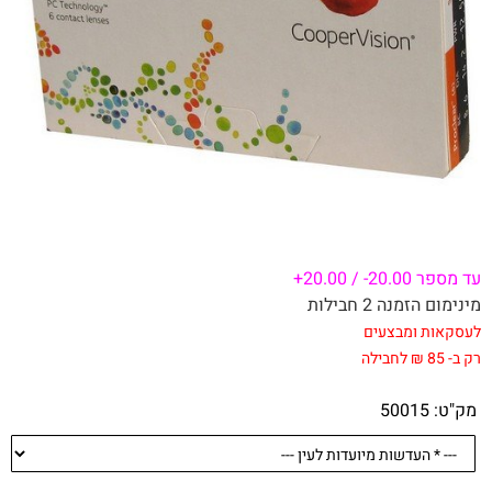
עד
מספר 20.00- / 20.00+
מינימום הזמנה 2 חבילות
לעסקאות ומבצעים
רק ב- 85 ₪ לחבילה
מק"ט:
50015