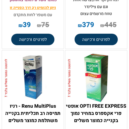
וגם עם צילינדר
ניתן להזמינו רק
דרך הפנייה זו
טווח מרשמים עצום
עם משפר לחות מתקדם
.
39
75
379
445
₪
₪
₪
₪
לפרטים ורכישה
לפרטים ורכישה
OPTI FREE EXPRESS אופטי
Renu MultiPlus - רניו
פרי אקספרס במחיר נמוך
תמיסה רב תכליתית בקנייה
בקנייה כמוצר משלים
משתלמת כמוצר משלים