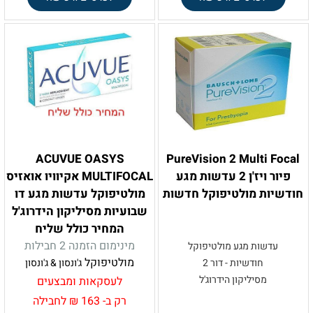
ACUVUE OASYS
PureVision 2 Multi Focal
פיור ויז'ן 2 עדשות מגע
MULTIFOCAL אקיוויו אואזיס
חודשיות מולטיפוקל חדשות
מולטיפוקל עדשות מגע דו
שבועיות מסיליקון הידרוג'ל
המחיר כולל שליח
מינימום הזמנה 2 חבילות
עדשות מגע מולטיפוקל
מולטיפוקל
חודשיות - דור 2
ג'ונסון & ג'ונסון
מסיליקון הידרוג'ל
לעסקאות ומבצעים
רק ב- 163 ₪ לחבילה