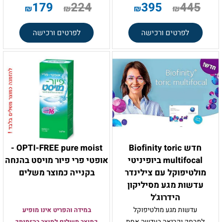
179
224
395
445
₪
₪
₪
₪
לפרטים ורכישה
לפרטים ורכישה
חדש Biofinity toric
OPTI-FREE pure moist -
multifocal ביופיניטי
אופטי פרי פיור מויסט בהנחה
מולטיפוקל עם צילינדר
בקנייה כמוצר משלים
עדשות מגע מסיליקון
הידרוג'ל
עדשות מגע מולטיפוקל
במידה והפריט אינו מופיע
למרחק וקריאה בעדשה אחת
כמוצר משלים למוצר בהזמנתך