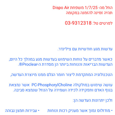
.
החל מה- 1/7/25 משפחת Dispo Air
תהיה זמינה להזמנה במקומה
.
03-9312318
לפרטים טל:
.
.
.
.
עדשות מגע חודשיות עם צילינדר.
כאשר מדברים על נוחות השימוש בעדשות מגע במהלך כל היום,
העדשות הבריאות והנוחות ביותר הן מסדרת ה-Proclear®.
.
הטכנולוגיה המתקדמת ליצור חומר הגלם ממנו מיוצרת העדשה,
.
עושה שימוש במולקולה PC-PhosphorylCholine אשר נמצאת
בגוף האדם ותפקידה לכידה ושמירה על הנוזל שנמצא סביבה.
.
ולכן יתרונות העדשה הן:
.
• מודולוס נמוך אשר מעניק רכות ונוחות • עבירות חמצן גבוהה