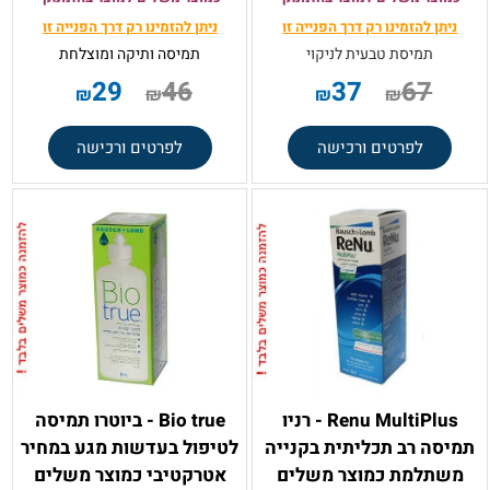
ניתן להזמינו רק
דרך הפנייה זו
ניתן להזמינו רק
דרך הפנייה זו
תמיסת טבעית לניקוי
תמיסה ותיקה ומוצלחת
29
46
37
67
₪
₪
₪
₪
לפרטים ורכישה
לפרטים ורכישה
Renu MultiPlus - רניו
Bio true - ביוטרו תמיסה
תמיסה רב תכליתית בקנייה
לטיפול בעדשות מגע במחיר
משתלמת כמוצר משלים
אטרקטיבי כמוצר משלים