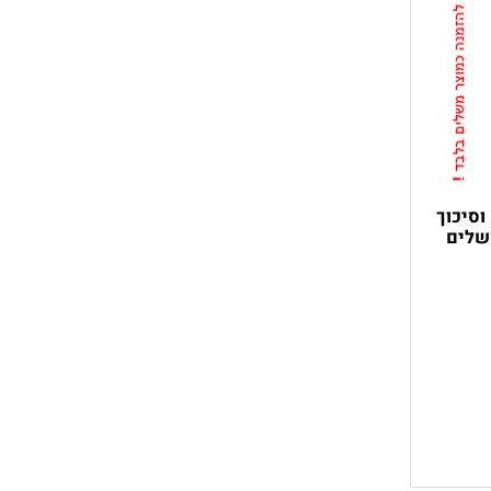
סיכוך
ים