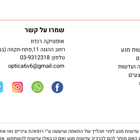
59
89
54
₪
₪
₪
ורכישה
לפרטים ורכישה
שמרו על קשר
אופטיקה רנדוו
גע
רחוב ההגנה 11,פתח-תקווה (במדרחוב)
03-9312318
טלפון:
optica6v6@gmail.com
שות