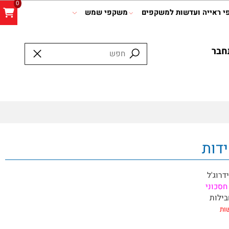
0
אייה ועדשות למשקפים
משקפי שמש
ר
וג'ל
וני