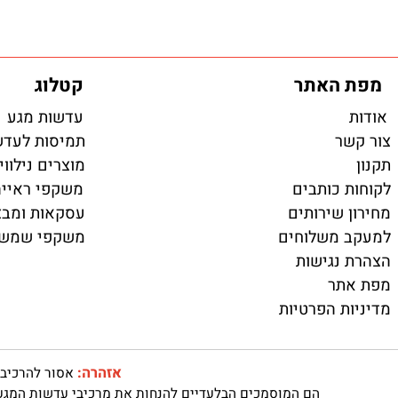
85
69
95
₪
₪
₪
לפרטים ורכישה
לפרטים 
האתר
קטלוג
עדשות מגע
ר
תמיסות לעדשות מ
מוצרים נילווים
 כותבים
משקפי ראייה ועד
 שירותים
עסקאות ומבצעים
 משלוחים
משקפי שמש
נגישות
תר