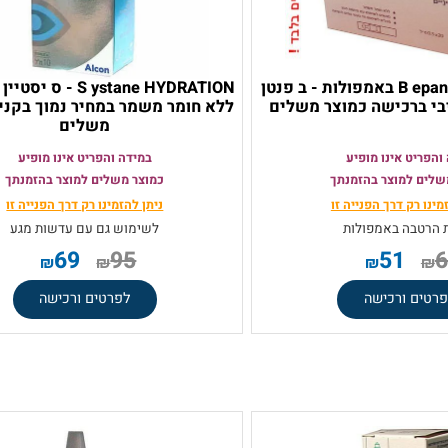
B epanthen Eye Drops באמפולות - ב פנטן
S ystane HYDRATION - ס יסט
כישה כמוצר משלים
ללא חומר משמר במחיר נמוך בקנייה 
משלים
 אינו מופיע
במידה והפריט אינו מופיע
מוצר בהזמנתך
כמוצר משלים למוצר בהזמנתך
ק
דרך הפנייה זו
ניתן להזמינו רק
דרך הפנייה זו
ה באמפולות
לשימוש גם עם עדשות מגע
69
95
51
₪
₪
₪
ורכישה
לפרטים ורכישה