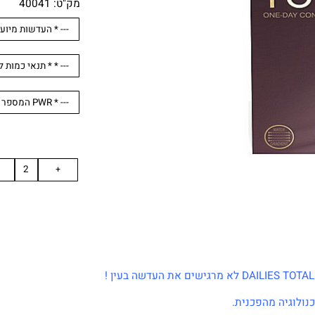
מק"ט:
40041