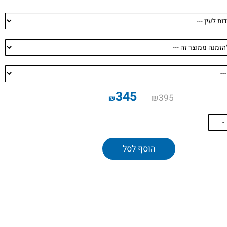
345
₪
395
₪
הוסף לסל