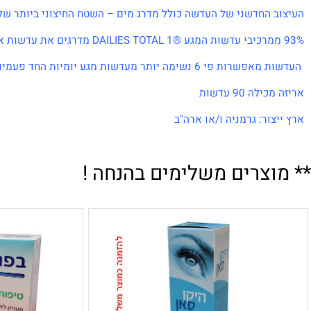
מגע היומיות מספקות נוחות מתמשכת, יוצאת דופן, הודות לטכנולוג
י של העדשה כולל מדרג מים – השטח החיצוני ביותר של העדשה מכיל כמעט 100% מים המספקים פני שטח חלקים כמשי ומעניקים נ
שימה יותר מעדשות מגע יומיות החד פעמיות המובילות.
 90 עדשות
ור: גרמניה ו/או ארה"ב
צרים משלימים בהנחה !