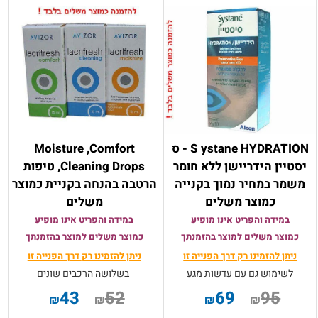
S ystane HYDRATION - ס
Moisture ,Comfort
יסטיין הידריישן ללא חומר
,Cleaning Drops טיפות
משמר במחיר נמוך בקנייה
הרטבה בהנחה בקניית כמוצר
כמוצר משלים
משלים
במידה והפריט אינו מופיע
במידה והפריט אינו מופיע
כמוצר משלים למוצר בהזמנתך
כמוצר משלים למוצר בהזמנתך
ניתן להזמינו רק
דרך הפנייה זו
ניתן להזמינו רק
דרך הפנייה זו
לשימוש גם עם עדשות מגע
בשלושה הרכבים שונים
43
52
69
95
₪
₪
₪
₪