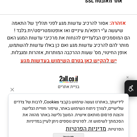
אתר מאובטח SSL
אזהרה:
אסור להרכיב עדשות מגע לפני תהליך של התאמה
שיעשה ע"י רופא/ת עיניים ואו אופטומטריסט/ית בלבד !
הם המוסמכים הבלעדיים להנחות את מרכיבי עדשות המגע האם
מותר להם להרכיב עדשות מגע ואם כן באלו עדשות להשתמש,
אופן החיטוי, מס' שעות ההרכבה המותרות, אזהרות ומגבלות.
יש להקיש כאן בטרם השימוש בעדשות מגע
✕
בניית אתרים
לידיעתך, באתרנו נעשה שימוש בקבצי Cookies, לרבות של צדדים
שלישיים, לצורך ניתוח השימוש באתר, שיפור חוויית הגלישה
והצגת פרסום מותאם אישית. המשך גלישה באתר מהווה את
הסכמתך לשימוש זה. לפרטים נוספים ניתן לעיין במדיניות
מדיניות הפרטיות
הפרטיות.