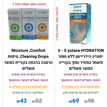
S ystane HYDRATION - ס
Moisture ,Comfort
יסטיין הידריישן ללא חומר
,Cleaning Drops טיפות
משמר במחיר נמוך בקנייה
הרטבה בהנחה בקניית כמוצר
כמוצר משלים
משלים
במידה והפריט אינו מופיע
במידה והפריט אינו מופיע
כמוצר משלים למוצר בהזמנתך
כמוצר משלים למוצר בהזמנתך
ניתן להזמינו רק
דרך הפנייה זו
ניתן להזמינו רק
דרך הפנייה זו
לשימוש גם עם עדשות מגע
בשלושה הרכבים שונים
43
52
69
95
₪
₪
₪
₪