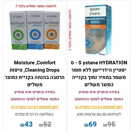
S ystane HYDRATION - ס
Moisture ,Comfort
יסטיין הידריישן ללא חומר
,Cleaning Drops טיפות
משמר במחיר נמוך בקנייה
הרטבה בהנחה בקניית כמוצר
כמוצר משלים
משלים
במידה והפריט אינו מופיע
במידה והפריט אינו מופיע
כמוצר משלים למוצר בהזמנתך
כמוצר משלים למוצר בהזמנתך
ניתן להזמינו רק
דרך הפנייה זו
ניתן להזמינו רק
דרך הפנייה זו
לשימוש גם עם עדשות מגע
בשלושה הרכבים שונים
43
52
69
95
₪
₪
₪
₪