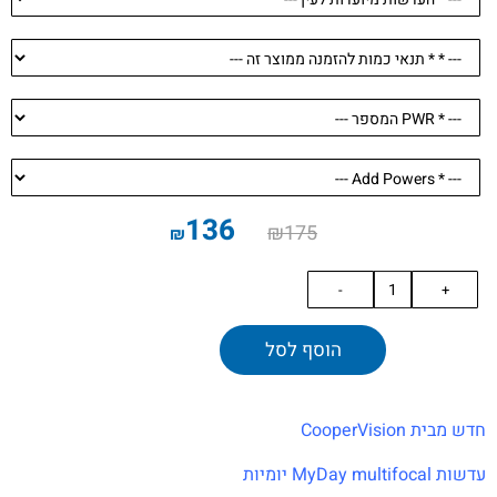
136
₪
175
₪
הוסף לסל
חדש מבית CooperVision
עדשות MyDay multifocal יומיות