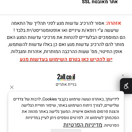
אתר מאובטח SSL
אזהרה:
אסור להרכיב עדשות מגע לפני תהליך של התאמה
שיעשה ע"י רופא/ת עיניים ואו אופטומטריסט/ית בלבד !
הם המוסמכים הבלעדיים להנחות את מרכיבי עדשות המגע האם
מותר להם להרכיב עדשות מגע ואם כן באלו עדשות להשתמש,
אופן החיטוי, מס' שעות ההרכבה המותרות, אזהרות ומגבלות.
יש להקיש כאן בטרם השימוש בעדשות מגע
✕
בניית אתרים
לידיעתך, באתרנו נעשה שימוש בקבצי Cookies, לרבות של צדדים
שלישיים, לצורך ניתוח השימוש באתר, שיפור חוויית הגלישה
והצגת פרסום מותאם אישית. המשך גלישה באתר מהווה את
הסכמתך לשימוש זה. לפרטים נוספים ניתן לעיין במדיניות
מדיניות הפרטיות
הפרטיות.