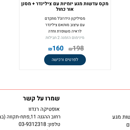
OASYS 1-DAY MAX for ASTIGMATISM
מקס עדשות מגע יומיות עם צילינדר + מסנן
אור כחול
מסיליקון הידרוג'ל מתקדם
עם עיצוב מותאם צילינדר
לראיה משופרת וחדה
מינימום הזמנה 2 חבילות
.
160
198
₪
₪
לפרטים ורכישה
שמרו על קשר