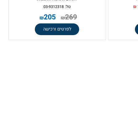
בדר"כ ללכת עם ולהרגיש בלי
מינימום הזמנה 2 חב'
לתאום התאמה והתנסות
טל:
03-9312318
205
269
₪
₪
לפרטים ורכישה