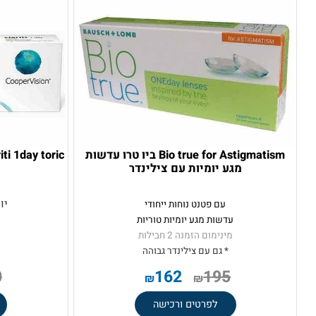
Bio true for Astigmatism ביו טרו עדשות
ic
מגע יומיות עם צילינדר
עם
יומי מסי
עם פטנט נוחות ייחודי
עם
עדשות מגע יומיות טוריות
מינימום הזמנה 2 חבילות
לעסק
* גם עם צילינדר גבוהה
רק ב- 123 ₪ לחבילה
190
162
195