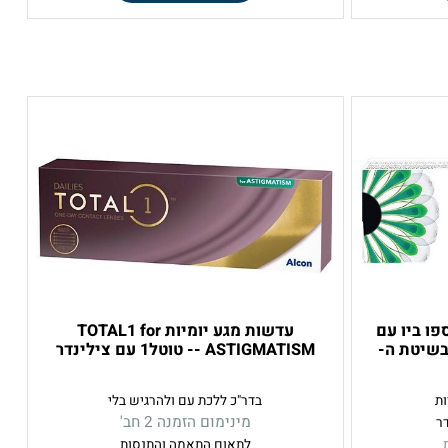
₪
₪
לפרטים ורכישה
DISPO דיספו ביו עם
עדשות מגע יומיות TOTAL1 for
יטת ה-
ASTIGMATISM -- טוטל1 עם צילינדר