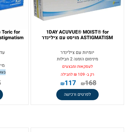
able Toric for
1DAY ACUVUE® MOIST® for
ASTIGMATISM מויסט עם צילינדר
Astigmatism סופלנס יומיות עם צילינדר
יומיות עם צילינדר
עדשות מג
עם
מינימום הזמנה 2 חבילות
מינימום הזמנ
לעסקאות ומבצעים
בעסקה ל-1/2 שנה רק 123
רק ב- 109 ₪ לחבילה
165
117
168
₪
₪
לפרטים ורכישה
לפר