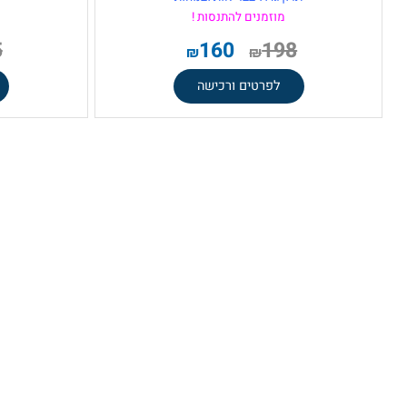
חדש על המדף !
מינימום הזמ
עדשות טוריות ברמה גבוהה
עדשות עם 
יתרון גדול בבריאות ובנוחות
לנוחות
מוזמנים להתנסות !
להנחה
235
160
198
₪
₪
לפרטים ורכישה
לפר