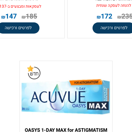
נה 2 חבילות
עדשות מגע יומיות איכותיות
טכנולוגיה חדשנית
מסיליקון הידרוג'ל + צילינדר
 מירבית בהרכבה
מינימום הזמנה 2 חבילות
 לעסקה שנתית
לעסקאות ומבצעים
ב-137
₪
147
185
172
₪
₪
₪
₪
טים ורכישה
לפרטים ורכישה