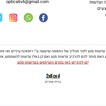
אופטיקה רנדוו
גע
רחוב ההגנה 11,פתח-תקווה (במדרחוב)
03-9312318
טלפון:
optica6v6@gmail.com
שות
 מגע לפני תהליך של התאמה שיעשה ע"י רופא/ת עיניים ואו אופטו
ותר להם להרכיב עדשות מגע ואם כן באלו עדשות להשתמש, אופן הח
יש להקיש כאן בטרם השימוש בעדשות מגע