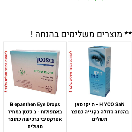
.
.
.
** מוצרים משלימים בהנחה !
H YCO SaN - ה יקו סאן
B epanthen Eye Drops
בהנחה גדולה בקנייה כמוצר
באמפולות - ב פנטן במחיר
משלים
אטרקטיבי ברכישה כמוצר
משלים