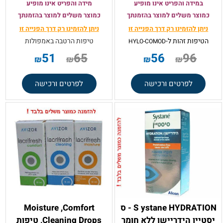
במידה והפריט אינו מופיע
מידה והפריט אינו מופיע
כמוצר משלים למוצר בהזמנתך
כמוצר משלים למוצר בהזמנתך
ניתן להזמינו רק
דרך הפנייה זו
ניתן להזמינו רק
דרך הפנייה זו
הטיפות זהות ל-
טיפות הרטבה באמפולות
HYLO-COMOD
51
65
56
96
₪
₪
₪
₪
לפרטים ורכישה
לפרטים ורכישה
S ystane HYDRATION - ס
Moisture ,Comfort
יסטיין הידריישן ללא חומר
,Cleaning Drops טיפות