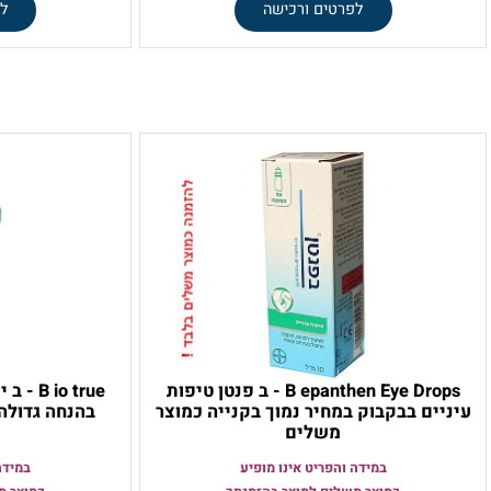
ניתן להזמינו רק
דרך הפנייה זו
ניתן להזמינו ר
הטיפות זהות ל-
טיפות הרטב
HYLO-COMOD
65
56
96
₪
₪
₪
לפרטים ורכישה
לפרטים 