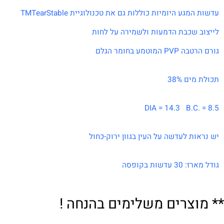
senofilc
ע היומיות כוללות גם את טכנולוגיית TMTearStable
 שכבת הדמעות ולשמירה על לחות
טמע בחומר הגלם
ם 38%
DIA = 14.3 B.C
ת לעדשה על העין בגוון ירוק-כחול
שות בקופסה