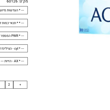
.
מק"ט:
60126