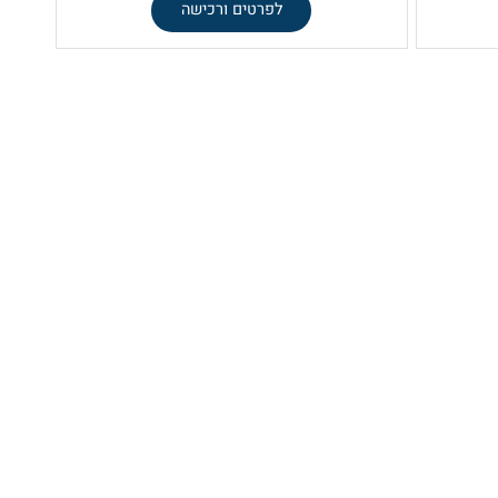
ניתן להזמינו רק
דרך הפנייה זו
בשלושה הרכבים שונים
43
52
₪
₪
לפרטים ורכישה