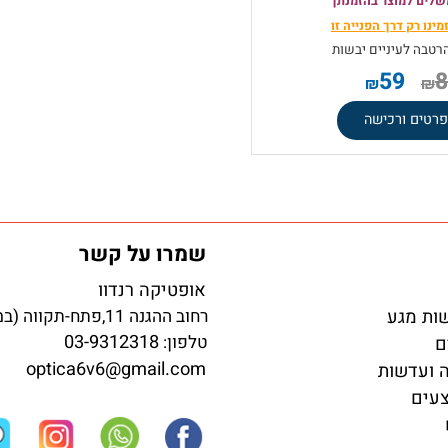
 יוטרו טיפות הרטבה וסיכוך
ישה כמוצר משלים
 אינו מופיע
מוצר בהזמנתך
ק
דרך הפנייה זו
עיניים יבשות
59
₪
ורכישה
שמרו על קשר
אופטיקה רנדוו
גע
רחוב ההגנה 11,פתח-תקווה (במדרחוב)