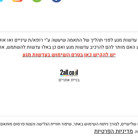
03-9312318
טלפון:
optica6v6@gmail.com
שות
 מגע לפני תהליך של התאמה שיעשה ע"י רופא/ת עיניים ואו אופטו
ותר להם להרכיב עדשות מגע ואם כן באלו עדשות להשתמש, אופן הח
יש להקיש כאן בטרם השימוש בעדשות מגע
בניית אתרים