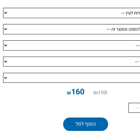
160
₪
198
₪
הוסף לסל