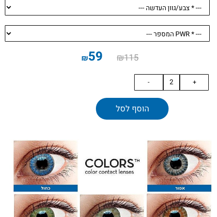
59
₪
115
₪
הוסף לסל