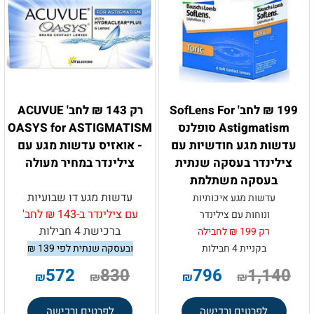
199 ₪ לחב' SofLens For
רק 143 ₪ לחב' ACUVUE
Astigmatism סופלנס
OASYS for ASTIGMATISM
עדשות מגע חודשיות עם
- אואזיס עדשות מגע עם
צילינדר בעסקה שנתית
צילינדר במחיר מעולה
בעסקה משתלמת
עדשות מגע דו שבועיות
עדשות מגע
איכותיות
עם צילינדר ב-143 ₪ לחב'
ונוחות עם צילינדר
ברכישת 4 חבילות
רק 199 ₪ לחבילה
בקניית 4 חבילות
ובעסקה שנתית לפי 139
₪
.
572
830
796
1,140
₪
₪
₪
₪
לפרטים ורכישה
לפרטים ורכישה