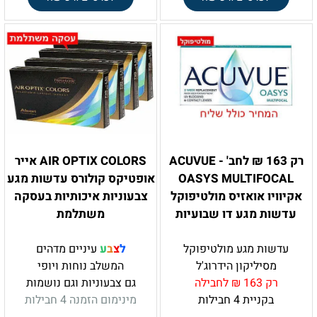
רק 163 ₪ לחב' - ACUVUE
AIR OPTIX COLORS אייר
OASYS MULTIFOCAL
אופטיקס קולורס עדשות מגע
אקיוויו אואזיס מולטיפוקל
צבעוניות איכותיות בעסקה
עדשות מגע דו שבועיות
משתלמת
עדשות מגע מולטיפוקל
ל
צ
ב
ע
עיניים מדהים
מסיליקון הידרוג'ל
המשלב נוחות ויופי
רק 163 ₪ לחבילה
גם צבעוניות וגם נושמות
בקניית 4 חבילות
מינימום הזמנה 4 חבילות