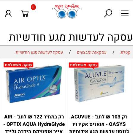
0
עסקה לעדשות מגע חודשיות
/
/
קטלוג
עסקאות ומבצעים
עסקה לעדשות מגע חודשיות
רק 103 ₪ לחב' - ACUVUE
רק במחיר 122 ₪ לחב' - AIR
OASYS - אואזיס אקיו ויו
OPTIX AQUA HydraGlyde -
ג'ונסון עדשות מגע איכותיות
אייר אופטיקס הידרה גלייד