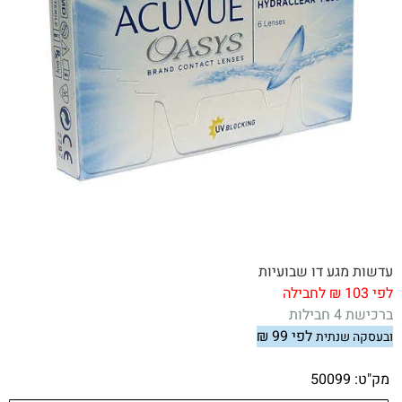
עדשות מגע דו שבועיות
לפי 103 ₪ לחבילה
ברכישת 4 חבילות
לפי 99
₪
ובעסקה שנתית
.
מק"ט:
50099