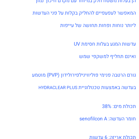
הן בעלות משטח חלק במיוחד עם מקדם חיכוך נמוך
המאפשר לעפעפיים להחליק בקלות על פני העדשות
ליותר נוחות ופחות תחושה של עייפות
עדשות המגע בעלות חסימת UV
ואינם תחליף למשקפי שמש
גורם הרטבה פנימי פוליווינילפירולידון (PVP)
מוטמע
בעדשה באמצעות טכנולוגיית
HYDRACLEAR PLUS‎
תכולת מים: 38%
חומר העדשה: senofilcon A
תכולת אריזה: 6 עדשות