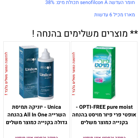
חומר העדשה senofilcon A תכולת מים: 38%
מארז מכיל 6 עדשות
** מוצרים משלימים בהנחה !
OPTI-FREE pure moist -
Unica - יוניקה תמיסת
אופטי פרי פיור מויסט בהנחה
השרייה All In One בהנחה
בקנייה כמוצר משלים
גדולה בקנייה כמוצר משלים
במידה והפריט אינו מופיע
במידה והפריט אינו מופיע