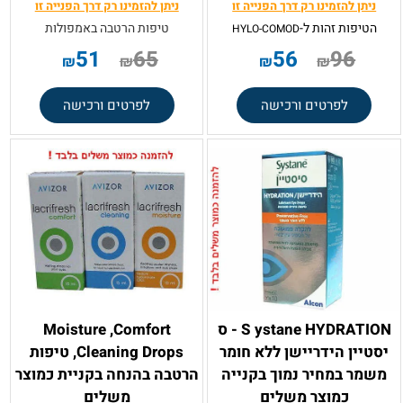
ניתן להזמינו רק
דרך הפנייה זו
ניתן להזמינו רק
דרך הפנייה זו
הטיפות זהות ל-
טיפות הרטבה באמפולות
HYLO-COMOD
51
65
56
96
₪
₪
₪
₪
לפרטים ורכישה
לפרטים ורכישה
S ystane HYDRATION - ס
Moisture ,Comfort
יסטיין הידריישן ללא חומר
,Cleaning Drops טיפות
משמר במחיר נמוך בקנייה
הרטבה בהנחה בקניית כמוצר
כמוצר משלים
משלים