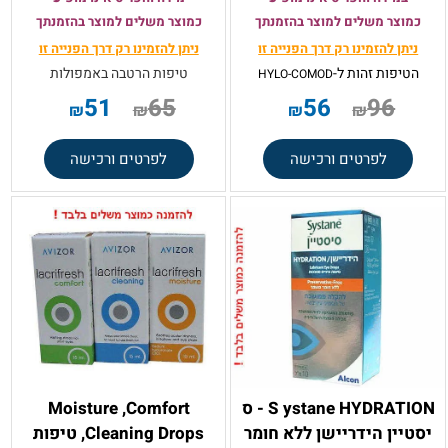
כמוצר משלים למוצר בהזמנתך
כמוצר משלים למוצר בהזמנתך
ניתן להזמינו רק
דרך הפנייה זו
ניתן להזמינו רק
דרך הפנייה זו
הטיפות זהות ל-
טיפות הרטבה באמפולות
HYLO-COMOD
51
65
56
96
₪
₪
₪
₪
לפרטים ורכישה
לפרטים ורכישה
S ystane HYDRATION - ס
Moisture ,Comfort
יסטיין הידריישן ללא חומר
,Cleaning Drops טיפות