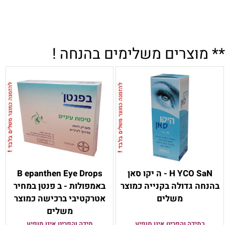
.
.
.
** מוצרים משלימים בהנחה !
H YCO SaN - ה יקו סאן
B epanthen Eye Drops
בהנחה גדולה בקנייה כמוצר
באמפולות - ב פנטן במחיר
משלים
אטרקטיבי ברכישה כמוצר
משלים
במידה והפריט אינו מופיע
מידה והפריט אינו מופיע