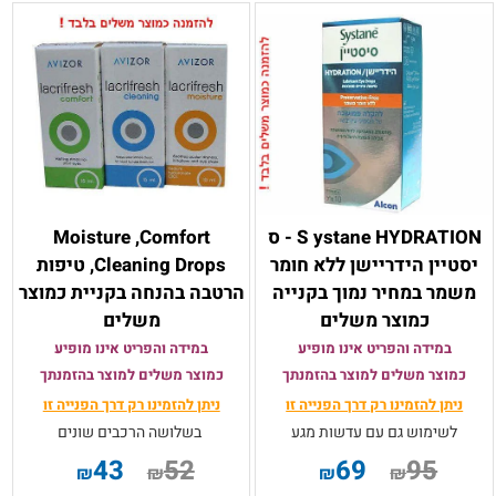
S ystane HYDRATION - ס
Moisture ,Comfort
יסטיין הידריישן ללא חומר
,Cleaning Drops טיפות
משמר במחיר נמוך בקנייה
הרטבה בהנחה בקניית כמוצר
כמוצר משלים
משלים
במידה והפריט אינו מופיע
במידה והפריט אינו מופיע
כמוצר משלים למוצר בהזמנתך
כמוצר משלים למוצר בהזמנתך
ניתן להזמינו רק
דרך הפנייה זו
ניתן להזמינו רק
דרך הפנייה זו
לשימוש גם עם עדשות מגע
בשלושה הרכבים שונים
43
52
69
95
₪
₪
₪
₪