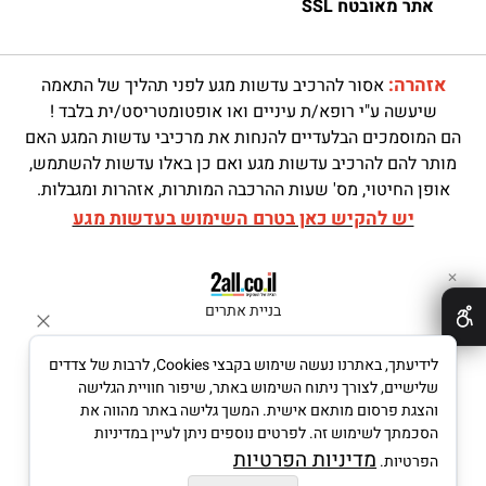
אתר מאובטח SSL
אזהרה:
אסור להרכיב עדשות מגע לפני תהליך של התאמה
שיעשה ע"י רופא/ת עיניים ואו אופטומטריסט/ית בלבד !
הם המוסמכים הבלעדיים להנחות את מרכיבי עדשות המגע האם
מותר להם להרכיב עדשות מגע ואם כן באלו עדשות להשתמש,
אופן החיטוי, מס' שעות ההרכבה המותרות, אזהרות ומגבלות.
יש להקיש כאן בטרם השימוש בעדשות מגע
✕
בניית אתרים
לידיעתך, באתרנו נעשה שימוש בקבצי Cookies, לרבות של צדדים
שלישיים, לצורך ניתוח השימוש באתר, שיפור חוויית הגלישה
והצגת פרסום מותאם אישית. המשך גלישה באתר מהווה את
הסכמתך לשימוש זה. לפרטים נוספים ניתן לעיין במדיניות
מדיניות הפרטיות
הפרטיות.